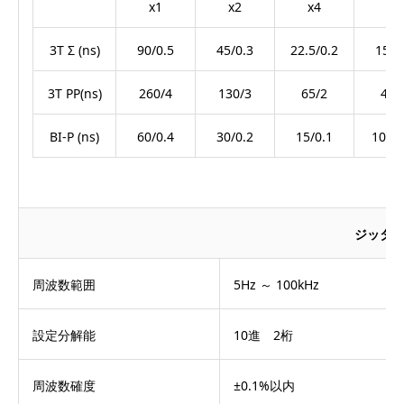
x1
x2
x4
x6
3T Σ (ns)
90/0.5
45/0.3
22.5/0.2
15/0
3T PP(ns)
260/4
130/3
65/2
43/
BI-P (ns)
60/0.4
30/0.2
15/0.1
10/0.
ジッタ
周波数範囲
5Hz ～ 100kHz
設定分解能
10進 2桁
周波数確度
±0.1%以内