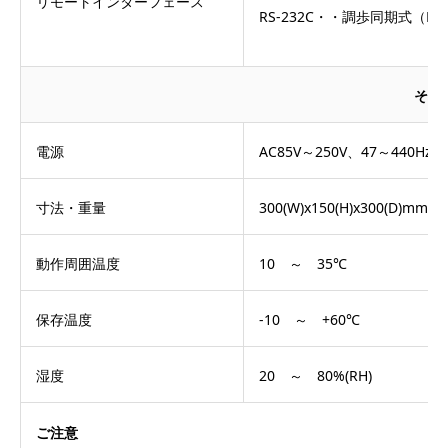
リモートインターフェース
RS-232C・・調歩同期式（D
その
電源
AC85V～250V、47～440Hz
寸法・重量
300(W)x150(H)x300(D)mm 
動作周囲温度
10 ～ 35℃
保存温度
-10 ～ +60℃
湿度
20 ～ 80%(RH)
ご注意