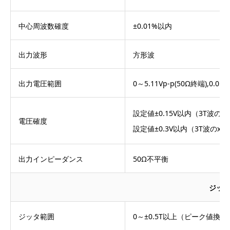
中心周波数確度
±0.01%以内
出力波形
方形波
出力電圧範囲
0～5.11Vp-p(50Ω終端),0.0
設定値±0.15V以内（3T波のx
電圧確度
設定値±0.3V以内（3T波のx1
出力インピーダンス
50Ω不平衡
ジッ
ジッタ範囲
0～±0.5T以上（ピーク値換