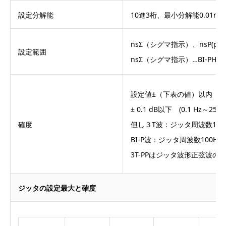
設定分解能
10進3桁、最小分解能0.01ns
nsΣ（シグマ指示）、nsP(p-
設定範囲
nsΣ（シグマ指示）…BI-PHAS
設定値±（下表の値）以内
± 0.1 dB以下 (0.1 Hz～25
確度
但し３T波：ジッタ周波数10k
BI-P波：ジッタ周波数100H
3T-PPはジッタ波形正弦波の
ジッタの設定最大と確度