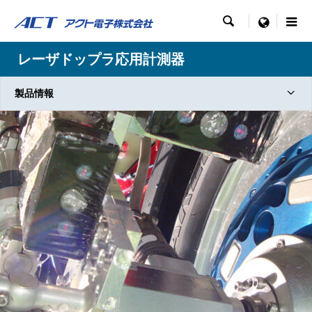

menu
レーザドップラ応用計測器
製品情報