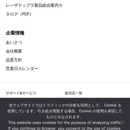
レ―ザドップラ製品総合案内カ
タログ（PDF）
企業情報
あいさつ
会社概要
品質方針
営業日カレンダー
サポート&サービス
販売店一覧
採用情報
お問合せ
当ウェブサイトではトラフィックの分析を目的として、 Cookie を
使用しています。引き続き閲覧する場合、Cookie の使用を承諾した
アクセス
プライバシーポリシー
ものとみなされます。
サイトマップ
This website uses cookies for the purpose of analyzing traffic.
If you continue to browse, you consent to the use of cookies.