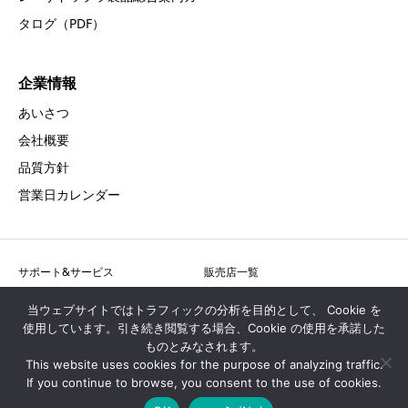
タログ（PDF）
企業情報
あいさつ
会社概要
品質方針
営業日カレンダー
サポート&サービス
販売店一覧
採用情報
お問合せ
当ウェブサイトではトラフィックの分析を目的として、 Cookie を
使用しています。引き続き閲覧する場合、Cookie の使用を承諾した
アクセス
プライバシーポリシー
ものとみなされます。
サイトマップ
This website uses cookies for the purpose of analyzing traffic.
If you continue to browse, you consent to the use of cookies.