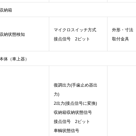
収納箱
マイクロスイッチ方式
外形・寸法
収納状態検知
接点信号 2ビット
取付金具
本体（車上器）
復調出力(手歯止め器出
力)
2出力(接点信号に変換)
収納箱収納状態信号
接点信号 2ビット
車輌状態信号