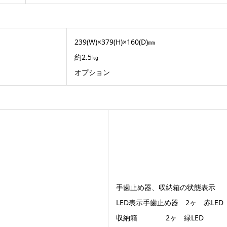
239(W)×379(H)×160(D)㎜
約2.5㎏
オプション
手歯止め器、収納箱の状態表示
LED表示手歯止め器 2ヶ 赤LED
収納箱 2ヶ 緑LED