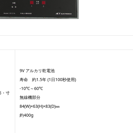
9V アルカリ乾電池
寿命 約1.5年 (1日100秒使用)
-10℃～60℃
形・寸
無線機部分
84(W)×63(H)×83(D)㎜
約400g