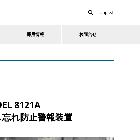

English
採用情報
お問合せ
EL 8121A
し忘れ防止警報装置