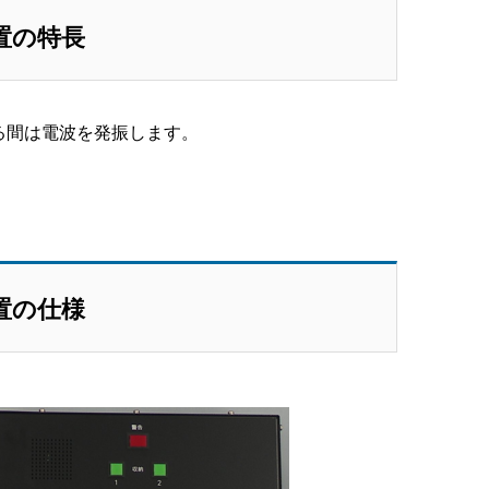
置の特長
る間は電波を発振します。
。
置の仕様