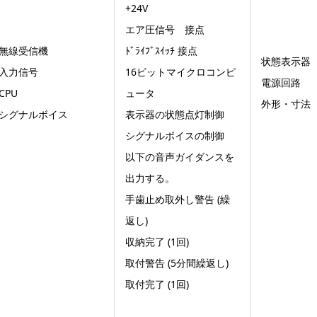
+24V
エア圧信号 接点
無線受信機
ﾄﾞﾗｲﾌﾞｽｲｯﾁ 接点
状態表示器
入力信号
16ビットマイクロコンピ
電源回路
CPU
ュータ
外形・寸法
シグナルボイス
表示器の状態点灯制御
シグナルボイスの制御
以下の音声ガイダンスを
出力する。
手歯止め取外し警告 (繰
返し)
収納完了 (1回)
取付警告 (5分間繰返し)
取付完了 (1回)