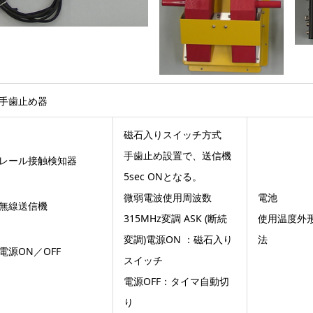
手歯止め器
磁石入りスイッチ方式
手歯止め設置で、送信機
レール接触検知器
5sec ONとなる。
微弱電波使用周波数
電池
無線送信機
315MHz変調 ASK (断続
使用温度外
変調)電源ON ：磁石入り
法
電源ON／OFF
スイッチ
電源OFF：タイマ自動切
り