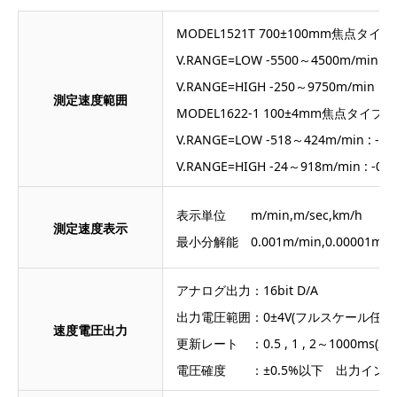
MODEL1521T 700±100mm焦点タイプ
V.RANGE=LOW -5500～4500m/min : -
V.RANGE=HIGH -250～9750m/min : -
測定速度範囲
MODEL1622-1 100±4mm焦点タイプ 
V.RANGE=LOW -518～424m/min : -9～
V.RANGE=HIGH -24～918m/min : -0.4
表示単位 m/min,m/sec,km/h
測定速度表示
最小分解能 0.001m/min,0.00001m/sec
アナログ出力：16bit D/A
出力電圧範囲：0±4V(フルスケール任意
速度電圧出力
更新レート ：0.5 , 1 , 2～1000m
電圧確度 ：±0.5%以下 出力インピ