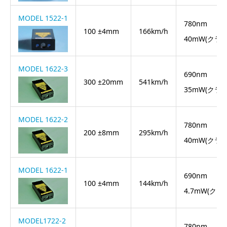
MODEL 1522-1
780nm
100 ±4mm
166km/h
40mW(クラス
MODEL 1622-3
690nm
300 ±20mm
541km/h
35mW(クラス
MODEL 1622-2
780nm
200 ±8mm
295km/h
40mW(クラス
MODEL 1622-1
690nm
100 ±4mm
144km/h
4.7mW(クラス
MODEL1722-2
780nm