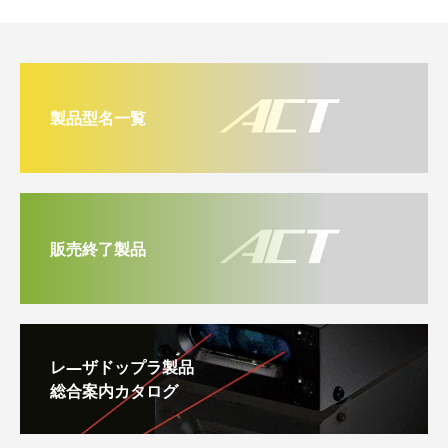
製品型名一覧
販売終了製品
レ―ザドップラ製品
総合案内カタログ