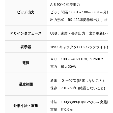
A,B 90°位相差出力
ピッチ出力
ピッチ間隔：0.01～100㎜ 0.01㎜分解
出力形式：RS-422準拠作動出力、オ
ＰＣインタフェース
USB：速度・長さ出力 出力更新レート：0.5
表示器
16×2 キャラクタLCD (バックライト付)
ＡＣ：100－240V±10%, 50/60Hz
電源
電力：最大20VA
通電： 0 ～40℃ (結露しないこと)
温度範囲
保存：-10～60℃ (結露しないこと)
寸法：190(W)×60(H)×125(D)㎜ 突起
外形寸法・重量
重量：約0.6㎏