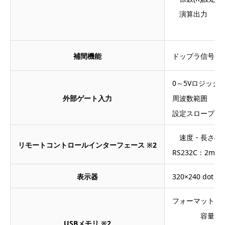
演算出力 ：
補間機能
ドップラ信号欠
0～5Vロジック
外部ゲート入力
周波数範囲 ：0～
設定スロープ：↑～
速度・長さの
リモートコントロールインターフェース ※2
RS232C：2ms
表示器
320×240 dot
フォーマット ：
容量 ：
USBメモリ ※2