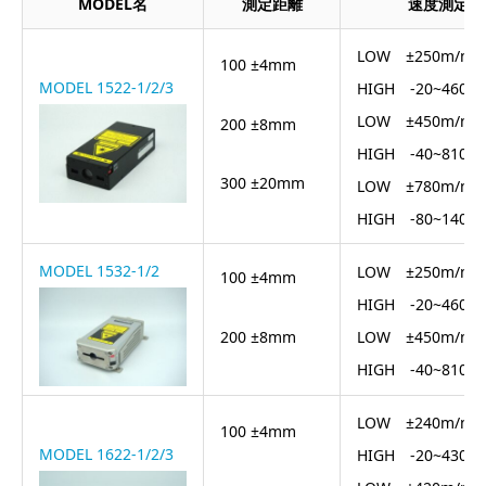
MODEL名
測定距離
速度測定範
LOW ±250m/mi
100 ±4mm
MODEL 1522-1/2/3
HIGH -20~460m
LOW ±450m/mi
200 ±8mm
HIGH -40~810m
300 ±20mm
LOW ±780m/mi
HIGH -80~1400
MODEL 1532-1/2
LOW ±250m/mi
100 ±4mm
HIGH -20~460m
200 ±8mm
LOW ±450m/mi
HIGH -40~810m
LOW ±240m/mi
100 ±4mm
MODEL 1622-1/2/3
HIGH -20~430m