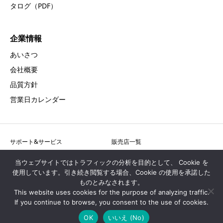
タログ（PDF）
企業情報
あいさつ
会社概要
品質方針
営業日カレンダー
サポート&サービス
販売店一覧
採用情報
お問合せ
当ウェブサイトではトラフィックの分析を目的として、 Cookie を
使用しています。引き続き閲覧する場合、Cookie の使用を承諾した
アクセス
プライバシーポリシー
ものとみなされます。
サイトマップ
This website uses cookies for the purpose of analyzing traffic.
If you continue to browse, you consent to the use of cookies.
OK
いいえ (No)
Copyright © アクト電子株式会社 All Rights Reserved.