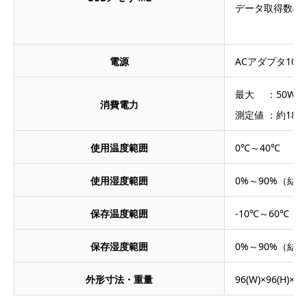
データ取得数(フ
：
電源
ACアダプタ100－
最大 ：50W
消費電力
測定値 ：約18W
使用温度範囲
0℃～40℃
使用湿度範囲
0%～90%（結
保存温度範囲
-10℃～60℃
保存湿度範囲
0%～90%（結
外形寸法・重量
96(W)×96(H)