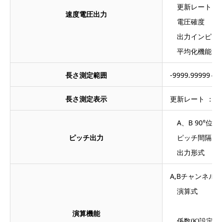
更新レート ：2m
速度電圧出力
電圧確度 ：±
出力インピーダ
平均化機能 ：2～
長さ測定範囲
-9999.99999
長さ測定表示
更新レート ：約0.
A、B 90°位
ピッチ出力
ピッチ間隔：0.
出力形式 ：R
A,Bチャンネル
演算式 ：A-K
（A-KB
演算機能
係数(K)設定 ：0