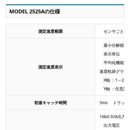
MODEL 2525Aの仕様
測定速度範囲
センサごとの
最小分解能 ：0.
表示単位 ：m/
平均化機能 ：2
測定速度表示
速度軌跡グラフ
X軸 ：1～20se
Y軸 ：任意設
初速キャッチ時間
5ms トラック
16bit D/A出力
出力電圧 ：0